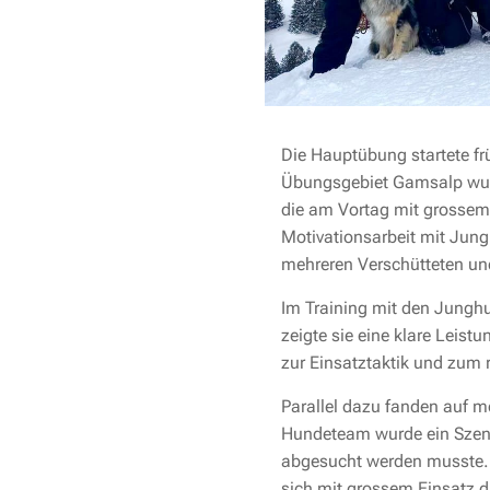
Die Hauptübung startete f
Übungsgebiet Gamsalp wurd
die am Vortag mit grossem
Motivationsarbeit mit Jun
mehreren Verschütteten u
Im Training mit den Junghu
zeigte sie eine klare Leis
zur Einsatztaktik und zum 
Parallel dazu fanden auf 
Hundeteam wurde ein Szena
abgesucht werden musste. 
sich mit grossem Einsatz d