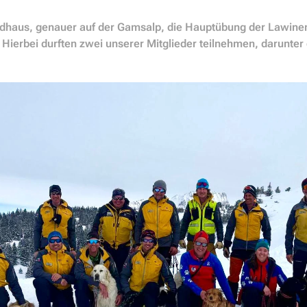
ldhaus, genauer auf der Gamsalp, die Hauptübung der Lawine
 Hierbei durften zwei unserer Mitglieder teilnehmen, darunte