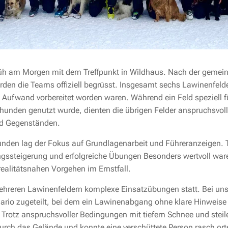
rüh am Morgen mit dem Treffpunkt in Wildhaus. Nach der gemei
en die Teams offiziell begrüsst. Insgesamt sechs Lawinenfelde
 Aufwand vorbereitet worden waren. Während ein Feld speziell 
ghunden genutzt wurde, dienten die übrigen Felder anspruchsvo
nd Gegenständen.
nden lag der Fokus auf Grundlagenarbeit und Führeranzeigen. T
tungssteigerung und erfolgreiche Übungen Besonders wertvoll war
realitätsnahen Vorgehen im Ernstfall.
mehreren Lawinenfeldern komplexe Einsatzübungen statt. Bei un
rio zugeteilt, bei dem ein Lawinenabgang ohne klare Hinweise 
Trotz anspruchsvoller Bedingungen mit tiefem Schnee und steil
urch das Gelände und konnte eine verschüttete Person rasch or