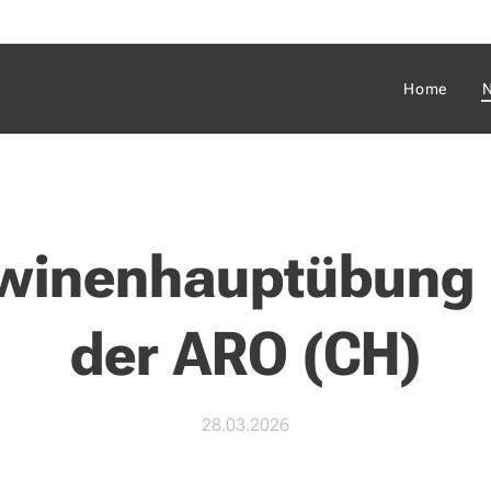
Home
N
winenhauptübung 
der ARO (CH)
28.03.2026