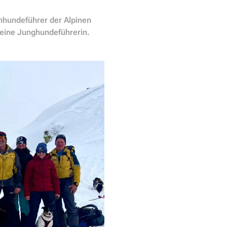
nhundeführer der Alpinen
r eine Junghundeführerin.