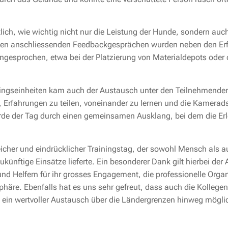
ch, wie wichtig nicht nur die Leistung der Hunde, sondern auch 
 den anschliessenden Feedbackgesprächen wurden neben den Er
gesprochen, etwa bei der Platzierung von Materialdepots oder 
ningseinheiten kam auch der Austausch unter den Teilnehmenden
t, Erfahrungen zu teilen, voneinander zu lernen und die Kamerad
rde der Tag durch einen gemeinsamen Ausklang, bei dem die Er
eicher und eindrücklicher Trainingstag, der sowohl Mensch als 
zukünftige Einsätze lieferte. Ein besonderer Dank gilt hierbei der
nd Helfern für ihr grosses Engagement, die professionelle Organ
äre. Ebenfalls hat es uns sehr gefreut, dass auch die Kollege
 ein wertvoller Austausch über die Ländergrenzen hinweg mögli